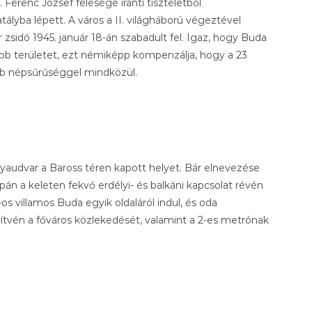
 Ferenc József felesége iránti tiszteletből
ályba lépett. A város a II. világháború végeztével
 zsidó 1945. január 18-án szabadult fel. Igaz, hogy Buda
ebb területet, ezt némiképp kompenzálja, hogy a 23
bb népsűrűséggel mindközül.
yaudvar a Baross téren kapott helyet. Bár elnevezése
n a keleten fekvő erdélyi- és balkáni kapcsolat révén
s villamos Buda egyik oldaláról indul, és oda
ítvén a főváros közlekedését, valamint a 2-es metrónak