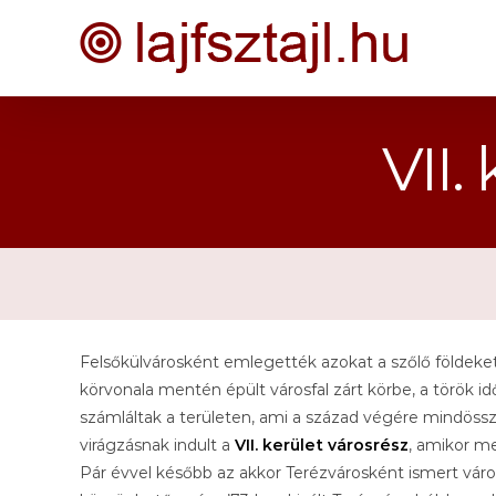
Kihagyás
VII.
Felsőkülvárosként emlegették azokat a szőlő földeket 
körvonala mentén épült városfal zárt körbe, a török i
számláltak a területen, ami a század végére mindöss
virágzásnak indult a
VII. kerület városrész
, amikor m
Pár évvel később az akkor Terézvárosként ismert váro