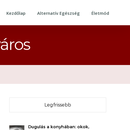
Kezdőlap
Alternatív Egészség
Életmód
város
Legfrissebb
Dugulás a konyhában: okok,