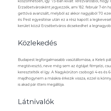
köszönhetően, így ’73-ban kivált Terézvárosból, hogy I.
Erzsébetvárosként jegyezzék, ami ’82. február 7-én hat
gettóvá avanzsált, melyből az akkor nagyjából 70 ezer
és Pest egyesítése után ez a rész kapott a legkeves
kerület közül Erzsébetváros dicsekedhet a legnagyo
Közlekedés
Budapest legforgalmasabb vasútállomása, a Keleti pál
megtévesztő, neve még sem az égtájat fémjelzi, csupá
keresztelték el így. A Nagykörúton csobogó 4-es és 6-o
majdhogynem a másikra érkezik vissza, ezzel is könny
is akad pár itteni megállója.
Látnivalók