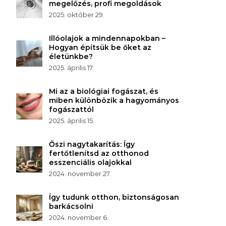
megelőzés, profi megoldások
2025. október 29.
Illóolajok a mindennapokban –
Hogyan építsük be őket az
életünkbe?
2025. április 17.
Mi az a biológiai fogászat, és
miben különbözik a hagyományos
fogászattól
2025. április 15.
Őszi nagytakarítás: Így
fertőtlenítsd az otthonod
esszenciális olajokkal
2024. november 27.
Így tudunk otthon, biztonságosan
barkácsolni
2024. november 6.