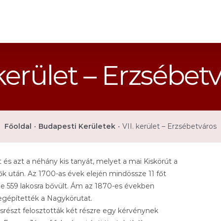
 kerület – Erzsébet
Főoldal
•
Budapesti Kerületek
•
VII. kerület – Erzsébetváros
és azt a néhány kis tanyát, melyet a mai Kiskörút a
dők után. Az 1700-as évek elején mindössze 11 főt
ze 559 lakosra bővült. Ám az 1870-es években
egépítették a Nagykörutat.
srészt felosztották két részre egy kérvénynek