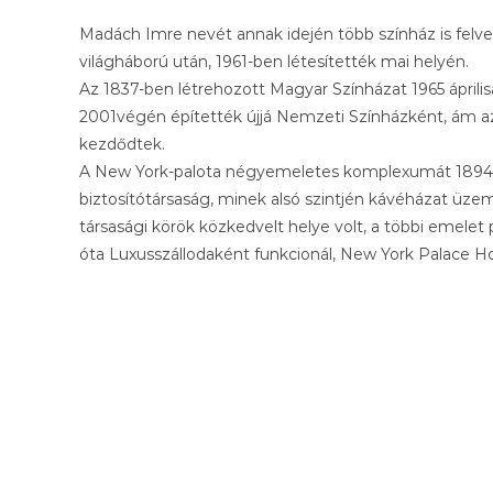
Madách Imre nevét annak idején több színház is felve
világháború után, 1961-ben létesítették mai helyén.
Az 1837-ben létrehozott Magyar Színházat 1965 április
2001végén építették újjá Nemzeti Színházként, ám az
kezdődtek.
A New York-palota négyemeletes komplexumát 1894-
biztosítótársaság, minek alsó szintjén kávéházat üze
társasági körök közkedvelt helye volt, a többi emelet 
óta Luxusszállodaként funkcionál, New York Palace Ho