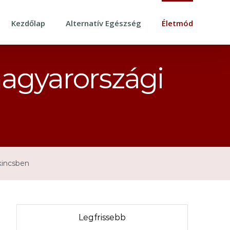
Kezdőlap
Alternatív Egészség
Életmód
agyarországi
kincsben
Legfrissebb