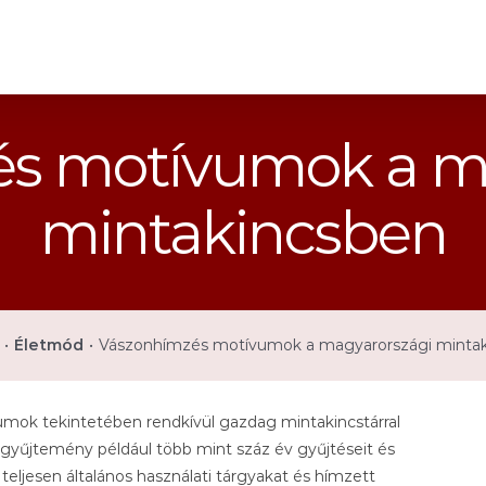
s motívumok a m
mintakincsben
•
Életmód
•
Vászonhímzés motívumok a magyarországi minta
ok tekintetében rendkívül gazdag mintakincstárral
gyűjtemény például több mint száz év gyűjtéseit és
teljesen általános használati tárgyakat és hímzett