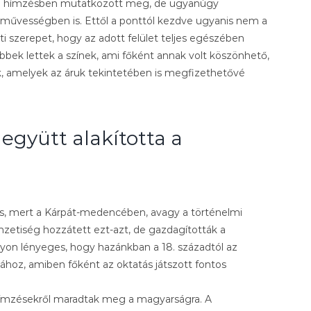
ább a hímzésben mutatkozott meg, de ugyanúgy
művességben is. Ettől a ponttól kezdve ugyanis nem a
i szerepet, hogy az adott felület teljes egészében
bbek lettek a színek, ami főként annak volt köszönhető,
k, amelyek az áruk tekintetében is megfizethetővé
gyütt alakította a
s, mert a Kárpát-medencében, avagy a történelmi
zetiség hozzátett ezt-azt, de gazdagították a
agyon lényeges, hogy hazánkban a 18. századtól az
sához, amiben főként az oktatás játszott fontos
ímzésekről maradtak meg a magyarságra. A