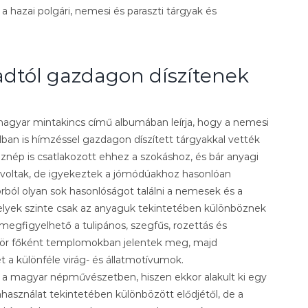
 hazai polgári, nemesi és paraszti tárgyak és
adtól gazdagon díszítenek
magyar mintakincs című albumában leírja, hogy a nemesi
ban is hímzéssel gazdagon díszített tárgyakkal vették
nép is csatlakozott ehhez a szokáshoz, és bár anyagi
 voltak, de igyekeztek a jómódúakhoz hasonlóan
 korból olyan sok hasonlóságot találni a nemesek és a
elyek szinte csak az anyaguk tekintetében különböznek
egfigyelhető a tulipános, szegfűs, rozettás és
ör főként templomokban jelentek meg, majd
t a különféle virág- és állatmotívumok.
ő a magyar népművészetben, hiszen ekkor alakult ki egy
nhasználat tekintetében különbözött elődjétől, de a