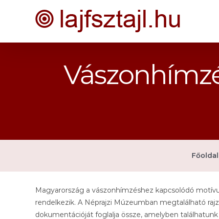
Kihagyás
Vászonhímzé
Főoldal
Magyarország a vászonhímzéshez kapcsolódó motívum
rendelkezik. A Néprajzi Múzeumban megtalálható rajz
dokumentációját foglalja össze, amelyben találhatunk 