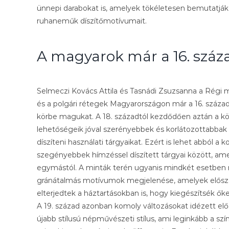
ünnepi darabokat is, amelyek tökéletesen bemutatják a
ruhaneműk díszítőmotívumait.
A magyarok már a 16. száz
Selmeczi Kovács Attila és Tasnádi Zsuzsanna a Régi 
és a polgári rétegek Magyarországon már a 16. század
körbe magukat. A 18. századtól kezdődően aztán a köz
lehetőségeik jóval szerényebbek és korlátozottabbak
díszíteni használati tárgyaikat. Ezért is lehet abból a
szegényebbek hímzéssel díszített tárgyai között, am
egymástól. A minták terén ugyanis mindkét esetben m
gránátalmás motívumok megjelenése, amelyek elősz
elterjedtek a háztartásokban is, hogy kiegészítsék őke
A 19. század azonban komoly változásokat idézett el
újabb stílusú népművészeti stílus, ami leginkább a szí