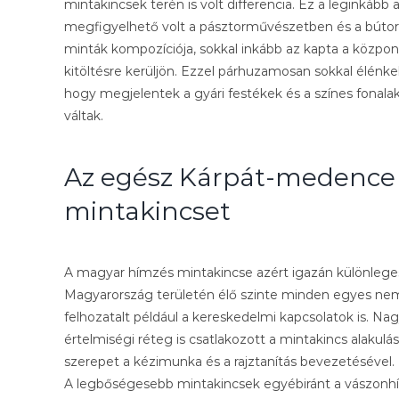
mintakincsek terén is volt differencia. Ez a legink
megfigyelhető volt a pásztorművészetben és a bútor
minták kompozíciója, sokkal inkább az kapta a központ
kitöltésre kerüljön. Ezzel párhuzamosan sokkal élénke
hogy megjelentek a gyári festékek és a színes fonala
váltak.
Az egész Kárpát-medence e
mintakincset
A magyar hímzés mintakincse azért igazán különlege
Magyarország területén élő szinte minden egyes nem
felhozatalt például a kereskedelmi kapcsolatok is. N
értelmiségi réteg is csatlakozott a mintakincs alakulá
szerepet a kézimunka és a rajztanítás bevezetésével.
A legbőségesebb mintakincsek egyébiránt a vászonh