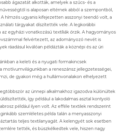
abb ágazatát alkották, amelyek a szűcs- és a
rművességtől is alaposan eltérnek abból a szempontból,
A hímzés ugyanis kifejezetten asszonyi teendő volt, a
nálati tárgyakat díszítették vele. A legkorábbi
 az egyházi vonatkozású textíliák őrzik. A hagyományos
 évszámmal felvértezett, az adományozó nevét is
ek ráadásul kiválóan példázták a köznépi és az úri
zánkban a keleti és a nyugati formakincsek
s a motívumvilágunkban a reneszánsz jellegzetességei,
emzi, de gyakori még a hullámvonalakon elhelyezett
 legtöbbször az ünnepi alkalmakhoz igazodva különültek
úldíszítették, így például a lakodalmas asztal kontyoló
brosz például ilyen volt. Az efféle textilek rendszerint
leginkább szemléletes példa talán a menyasszonyi
áztartás teljes textilanyagát. A kelengyét sok esetben
zemlére tették, és büszkélkedtek vele, hiszen nagy