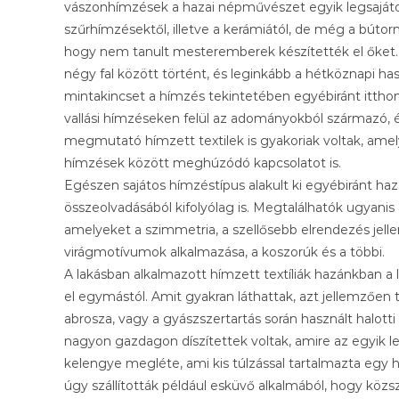
vászonhímzések a hazai népművészet egyik legsajátos
szűrhímzésektől, illetve a kerámiától, de még a búto
hogy nem tanult mesteremberek készítették el őket. 
négy fal között történt, és leginkább a hétköznapi hasz
mintakincset a hímzés tekintetében egyébiránt itthon
vallási hímzéseken felül az adományokból származó,
megmutató hímzett textilek is gyakoriak voltak, amely
hímzések között meghúzódó kapcsolatot is.
Egészen sajátos hímzéstípus alakult ki egyébiránt ha
összeolvadásából kifolyólag is. Megtalálhatók ugyani
amelyeket a szimmetria, a szellősebb elrendezés jell
virágmotívumok alkalmazása, a koszorúk és a többi.
A lakásban alkalmazott hímzett textíliák hazánkban a
el egymástól. Amit gyakran láthattak, azt jellemzően t
abrosza, vagy a gyászszertartás során használt halotti a
nagyon gazdagon díszítettek voltak, amire az egyik 
kelengye megléte, ami kis túlzással tartalmazta egy h
úgy szállították például esküvő alkalmából, hogy közs