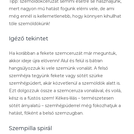
Tipp: szemöldökceruzát semmi esetre se használjunk,
mert nagyon mű hatást fogunk elérni vele, de ami
még ennél is kellemetlenebb, hogy könnyen kihullhat
tőle szemöldökünk!
Igéző tekintet
Ha korábban a fekete szemceruzát már meguntuk,
akkor ideje újra elővenni! Alul és felül is bátran
hangsúlyozzuk ki vele szemünk vonalát. A felső
szemhéjra tegyünk fekete vagy sötét szürke
szemhéjpúdert, akár közvetlenül a szemöldök alatt is.
Ezt dolgozzuk össze a szemceruza vonalával, és voilá,
kész is a füstös szem! Kékes-lilás – természetesen
sötét árnyalatú – szemhéjpúderrel még fokozhatjuk a
hatást, főként a belső szemzugban.
Szempilla spirál