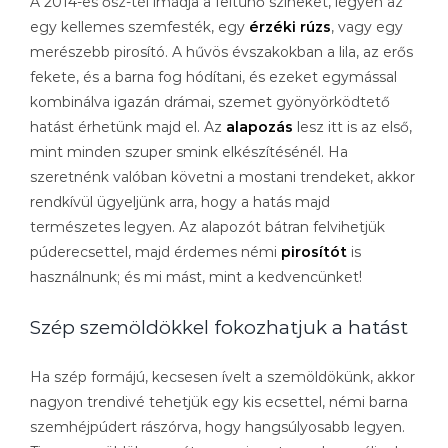
A 2014-es ősz-tél imádja a feltűnő színeket, legyen az
egy kellemes szemfesték, egy
érzéki rúzs
, vagy egy
merészebb pirosító. A hűvös évszakokban a lila, az erős
fekete, és a barna fog hódítani, és ezeket egymással
kombinálva igazán drámai, szemet gyönyörködtető
hatást érhetünk majd el. Az
alapozás
lesz itt is az első,
mint minden szuper smink elkészítésénél. Ha
szeretnénk valóban követni a mostani trendeket, akkor
rendkívül ügyeljünk arra, hogy a hatás majd
természetes legyen. Az alapozót bátran felvihetjük
púderecsettel, majd érdemes némi
pirosítót
is
használnunk; és mi mást, mint a kedvencünket!
Szép szemöldökkel fokozhatjuk a hatást
Ha szép formájú, kecsesen ívelt a szemöldökünk, akkor
nagyon trendivé tehetjük egy kis ecsettel, némi barna
szemhéjpúdert rászórva, hogy hangsúlyosabb legyen.