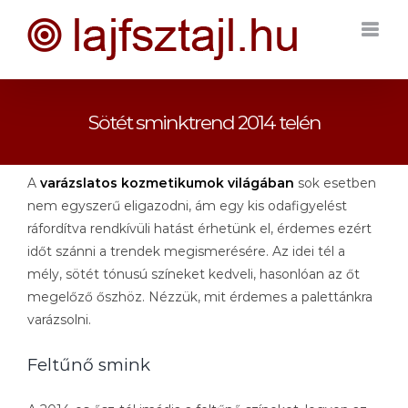
Kihagyás
Sötét sminktrend 2014 telén
A
varázslatos kozmetikumok világában
sok esetben
nem egyszerű eligazodni, ám egy kis odafigyelést
ráfordítva rendkívüli hatást érhetünk el, érdemes ezért
időt szánni a trendek megismerésére. Az idei tél a
mély, sötét tónusú színeket kedveli, hasonlóan az őt
megelőző őszhöz. Nézzük, mit érdemes a palettánkra
varázsolni.
Feltűnő smink