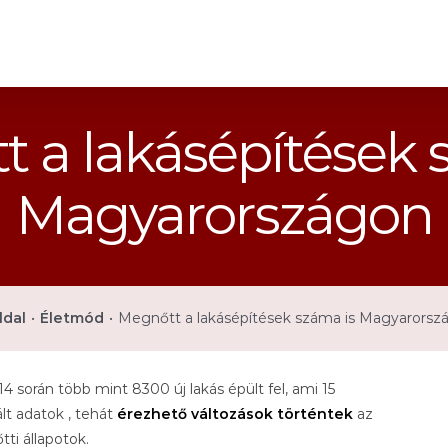
 a lakásépítések 
Magyarországon
ldal
•
Életmód
•
Megnőtt a lakásépítések száma is Magyarorsz
4 során több mint 8300 új lakás épült fel, ami 15
lt adatok , tehát
érezhető változások történtek
az
ti állapotok.