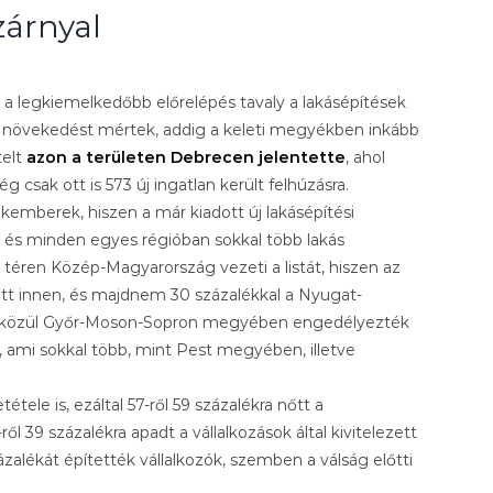
árnyal
t a legkiemelkedőbb előrelépés tavaly a lakásépítések
 növekedést mértek, addig a keleti megyékben inkább
telt
azon a területen Debrecen jelentette
, ahol
csak ott is 573 új ingatlan került felhúzásra.
emberek, hiszen a már kiadott új lakásépítési
 és minden egyes régióban sokkal több lakás
a téren Közép-Magyarország vezeti a listát, hiszen az
tt innen, és majdnem 30 százalékkal a Nyugat-
ói közül Győr-Moson-Sopron megyében engedélyezték
st, ami sokkal több, mint Pest megyében, illetve
tele is, ezáltal 57-ről 59 százalékra nőtt a
 39 százalékra apadt a vállalkozások által kivitelezett
zalékát építették vállalkozók, szemben a válság előtti