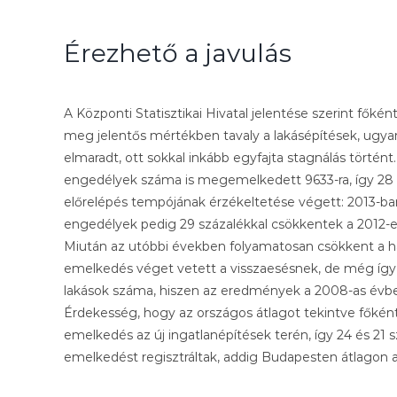
Érezhető a javulás
A Központi Statisztikai Hivatal jelentése szerint főkén
meg jelentős mértékben tavaly a lakásépítések, ugya
elmaradt, ott sokkal inkább egyfajta stagnálás történt.
engedélyek száma is megemelkedett 9633-ra, így 28 s
előrelépés tempójának érzékeltetése végett: 2013-ban 
engedélyek pedig 29 százalékkal csökkentek a 2012-
Miután az utóbbi években folyamatosan csökkent a ha
emelkedés véget vetett a visszaesésnek, de még így
lakások száma, hiszen az eredmények a 2008-as évben 
Érdekesség, hogy az országos átlagot tekintve főként 
emelkedés az új ingatlanépítések terén, így 24 és 21
emelkedést regisztráltak, addig Budapesten átlagon alul