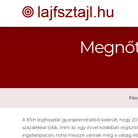
Kihagyás
Megnőtt
Főo
A KSH legfrissebb gyorsjelentéséből kiderült, hogy 201
százalékkal több, mint az egy évvel korábban regisztrá
ingatlanpiacon, noha messze vannak még a válság előt