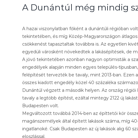
A Dunántúl még mindig sz
A hazai viszonylatban főként a dunántúli régióban vol
tekintetében, és míg Közép-Magyarországon átlagos
csökkenést tapasztaltak továbbra is. Az egyetlen kivé
egyedüli városként növekedtek a lakásépítések, de még 
A jövő tekintetében azonban nagyon optimisták a szak
engedélyek alapján minden egyes település-típusban,
felépítését tervezték be tavaly, mint 2013-ban. Ezen 
összes kiadott engedély közel 40 százaléka származo
Dunántúl végzett a második helyen. Az ország régi
tavaly a legtöbb építést, ezáltal mintegy 2122 új laká
Budapesten volt.
Megváltozott továbbá 2014-ben az építtetői kör összeté
magánszemélyek által épített lakások száma, míg 40-ről
ingatlanoké. Csak Budapesten az új lakások alig 60 szá
eloszlással.