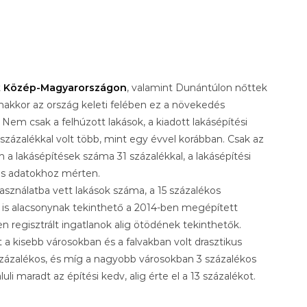
t
Közép-Magyarországon
, valamint Dunántúlon nőttek
nakkor az ország keleti felében ez a növekedés
 Nem csak a felhúzott lakások, a kiadott lakásépítési
zázalékkal volt több, mint egy évvel korábban. Csak az
a lakásépítések száma 31 százalékkal, a lakásépítési
es adatokhoz mérten.
sználatba vett lakások száma, a 15 százalékos
 is alacsonynak tekinthető a 2014-ben megépített
regisztrált ingatlanok alig ötödének tekinthetők.
a kisebb városokban és a falvakban volt drasztikus
 százalékos, és míg a nagyobb városokban 3 százalékos
i maradt az építési kedv, alig érte el a 13 százalékot.