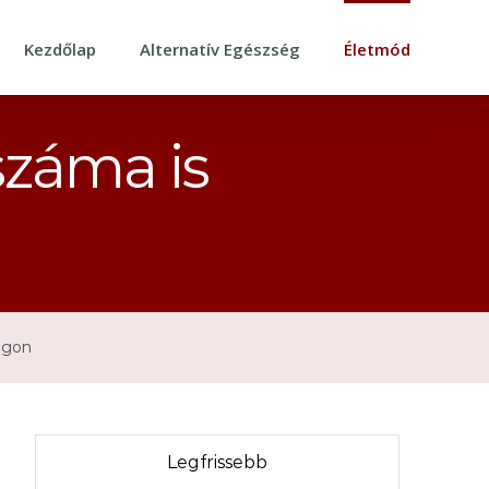
Kezdőlap
Alternatív Egészség
Életmód
száma is
ágon
Legfrissebb