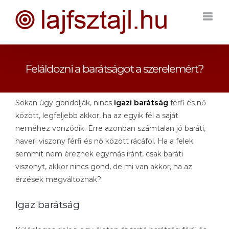
Kihagyás
Feláldozni a barátságot a szerelemért?
Sokan úgy gondolják, nincs
igazi barátság
férfi és nő
között, legfeljebb akkor, ha az egyik fél a saját
neméhez vonzódik. Erre azonban számtalan jó baráti,
haveri viszony férfi és nő között rácáfol. Ha a felek
semmit nem éreznek egymás iránt, csak baráti
viszonyt, akkor nincs gond, de mi van akkor, ha az
érzések megváltoznak?
Igaz barátság