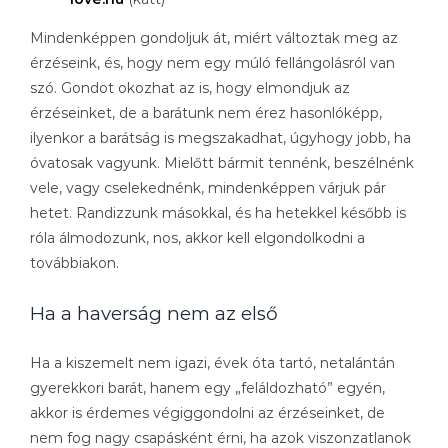
Mindenképpen gondoljuk át, miért változtak meg az
érzéseink, és, hogy nem egy múló fellángolásról van
szó. Gondot okozhat az is, hogy elmondjuk az
érzéseinket, de a barátunk nem érez hasonlóképp,
ilyenkor a barátság is megszakadhat, úgyhogy jobb, ha
óvatosak vagyunk. Mielőtt bármit tennénk, beszélnénk
vele, vagy cselekednénk, mindenképpen várjuk pár
hetet. Randizzunk másokkal, és ha hetekkel később is
róla álmodozunk, nos, akkor kell elgondolkodni a
továbbiakon.
Ha a haverság nem az első
Ha a kiszemelt nem igazi, évek óta tartó, netalántán
gyerekkori barát, hanem egy „feláldozható” egyén,
akkor is érdemes végiggondolni az érzéseinket, de
nem fog nagy csapásként érni, ha azok viszonzatlanok