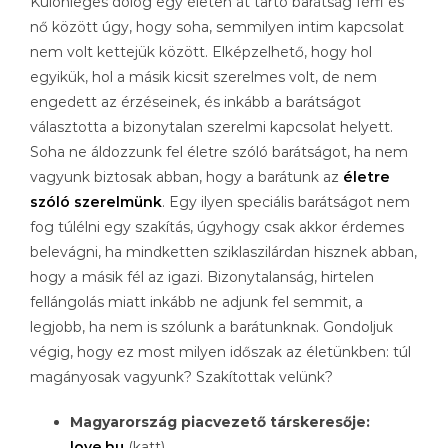
Különleges dolog egy életen át tartó barátság férfi és
nő között úgy, hogy soha, semmilyen intim kapcsolat
nem volt kettejük között. Elképzelhető, hogy hol
egyikük, hol a másik kicsit szerelmes volt, de nem
engedett az érzéseinek, és inkább a barátságot
választotta a bizonytalan szerelmi kapcsolat helyett.
Soha ne áldozzunk fel életre szóló barátságot, ha nem
vagyunk biztosak abban, hogy a barátunk az
életre
szóló szerelmünk
. Egy ilyen speciális barátságot nem
fog túlélni egy szakítás, úgyhogy csak akkor érdemes
belevágni, ha mindketten sziklaszilárdan hisznek abban,
hogy a másik fél az igazi. Bizonytalanság, hirtelen
fellángolás miatt inkább ne adjunk fel semmit, a
legjobb, ha nem is szólunk a barátunknak. Gondoljuk
végig, hogy ez most milyen időszak az életünkben: túl
magányosak vagyunk? Szakítottak velünk?
Magyarország piacvezető társkeresője:
love.hu
(katt)