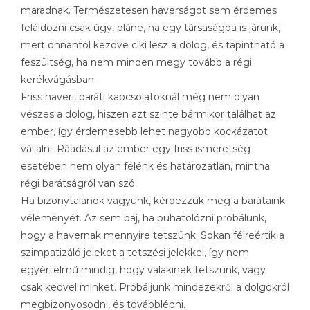
maradnak. Természetesen haverságot sem érdemes
feláldozni csak úgy, pláne, ha egy társaságba is járunk,
mert onnantól kezdve ciki lesz a dolog, és tapintható a
feszültség, ha nem minden megy tovább a régi
kerékvágásban.
Friss haveri, baráti kapcsolatoknál még nem olyan
vészes a dolog, hiszen azt szinte bármikor találhat az
ember, így érdemesebb lehet nagyobb kockázatot
vállalni. Ráadásul az ember egy friss ismeretség
esetében nem olyan félénk és határozatlan, mintha
régi barátságról van szó.
Ha bizonytalanok vagyunk, kérdezzük meg a barátaink
véleményét. Az sem baj, ha puhatolózni próbálunk,
hogy a havernak mennyire tetszünk. Sokan félreértik a
szimpatizáló jeleket a tetszési jelekkel, így nem
egyértelmű mindig, hogy valakinek tetszünk, vagy
csak kedvel minket. Próbáljunk mindezekről a dolgokról
megbizonyosodni, és továbblépni.