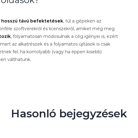
 hosszú távú befektetések
, túl a gépeken az
önféle szoftverekről és licenszekről, amiket még meg
tozik
, folyamatosan módosulnak a cég igényei is, ezért
ert az alkatrészek és a folyamatos újítások is csak
etnek fel, ha komolyabb (vagy ha éppen kisebb)
en válthatunk.
Hasonló bejegyzések