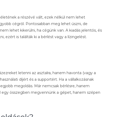
életének a részévé vált, ezek nélkül nem lehet
gyobb cégről. Pontosabban meg lehet úszni, de
em lehet kikerülni, ha cégünk van. A kiadás jelentős, és
 ezért is találták ki a bérlést vagy a lízingelést.
zezreket letenni az asztalra, hanem havonta (vagy a
sználati díjért és a supportért. Ha a vállalkozásnak
 a legjobb megoldás. Már nemcsak bérlésre, hanem
m kell egy összegben megvennünk a gépet, hanem szépen
goldások?