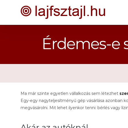
Kihagyás
Érdemes-e sz
Ma már szinte egyetlen vállalkozás sem létezhet
sze
Egy-egy nagyteljesítményű gép vásárlása azonban ko
megvásárolni. Mit lehet ilyenkor tenni: bérlés vagy lízi
Akár az autóknál