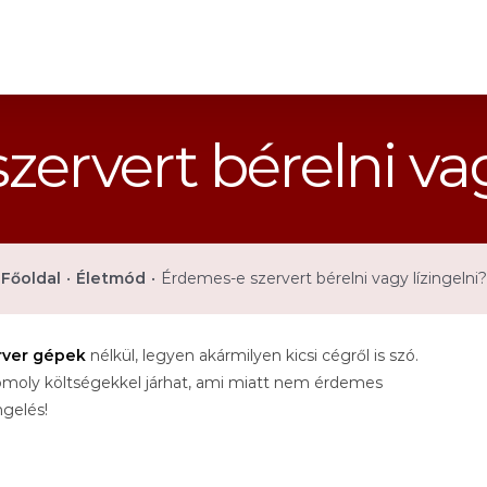
ervert bérelni vag
Főoldal
•
Életmód
•
Érdemes-e szervert bérelni vagy lízingelni?
rver gépek
nélkül, legyen akármilyen kicsi cégről is szó.
moly költségekkel járhat, ami miatt nem érdemes
ngelés!