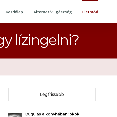
Kezdőlap
Alternatív Egészség
Életmód
y lízingelni?
Legfrissebb
Dugulás a konyhában: okok,