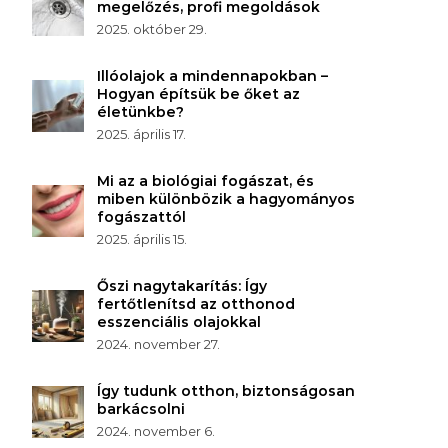
megelőzés, profi megoldások
2025. október 29.
Illóolajok a mindennapokban –
Hogyan építsük be őket az
életünkbe?
2025. április 17.
Mi az a biológiai fogászat, és
miben különbözik a hagyományos
fogászattól
2025. április 15.
Őszi nagytakarítás: Így
fertőtlenítsd az otthonod
esszenciális olajokkal
2024. november 27.
Így tudunk otthon, biztonságosan
barkácsolni
2024. november 6.