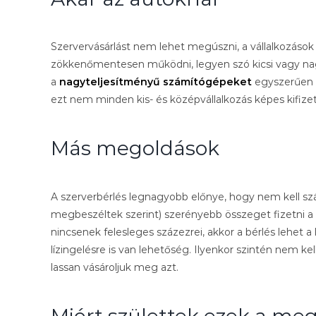
Szervervásárlást nem lehet megúszni, a vállalkozások 
zökkenőmentesen működni, legyen szó kicsi vagy na
a
nagyteljesítményű számítógépeket
egyszerűen n
ezt nem minden kis- és középvállalkozás képes kifizetni,
Más megoldások
A szerverbérlés legnagyobb előnye, hogy nem kell szá
megbeszéltek szerint) szerényebb összeget fizetni a ha
nincsenek felesleges százezrei, akkor a bérlés lehet
lízingelésre is van lehetőség. Ilyenkor szintén ne
lassan vásároljuk meg azt.
Miért születtek ezek a me