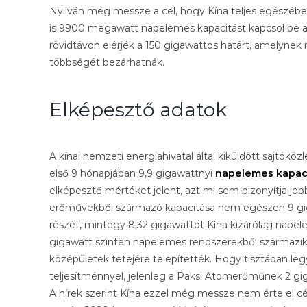
Nyilván még messze a cél, hogy Kína teljes egészében
is 9900 megawatt napelemes kapacitást kapcsol be az 
rövidtávon elérjék a 150 gigawattos határt, amelyne
többségét bezárhatnák.
Elképesztő adatok
A kínai nemzeti energiahivatal által kiküldött sajtó
első 9 hónapjában 9,9 gigawattnyi
napelemes kapac
elképesztő mértéket jelent, azt mi sem bizonyítja j
erőművekből származó kapacitása nem egészen 9 gigaw
részét, mintegy 8,32 gigawattot Kína kizárólag nape
gigawatt szintén napelemes rendszerekből származi
középületek tetejére telepítették. Hogy tisztában l
teljesítménnyel, jelenleg a Paksi Atomerőműnek 2 gi
A hírek szerint Kína ezzel még messze nem érte el célj