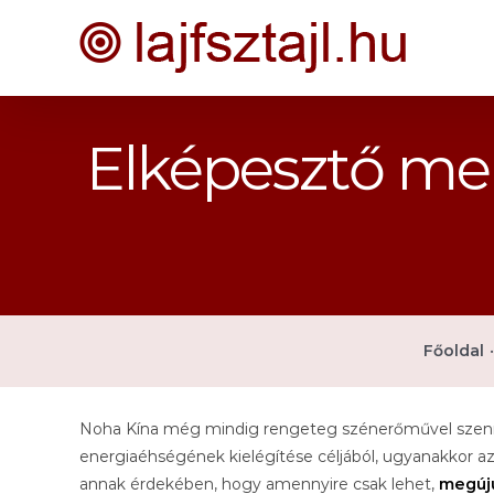
Kihagyás
Elképesztő me
Főoldal
•
Noha Kína még mindig rengeteg szénerőművel szennye
energiaéhségének kielégítése céljából, ugyanakkor a
annak érdekében, hogy amennyire csak lehet,
megúju