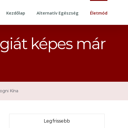
Kezdőlap
Alternatív Egészség
Életmód
giát képes már
ogni Kína
Legfrissebb