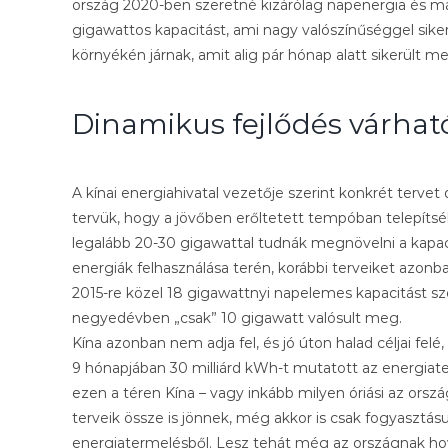
ország 2020-ben szeretné kizárólag napenergia és má
gigawattos kapacitást, ami nagy valószínűséggel siker
környékén járnak, amit alig pár hónap alatt sikerült m
Dinamikus fejlődés várhat
A kínai energiahivatal vezetője szerint konkrét terve
tervük, hogy a jövőben erőltetett tempóban telepíts
legalább 20-30 gigawattal tudnák megnövelni a kapaci
energiák felhasználása terén, korábbi terveiket azonb
2015-re közel 18 gigawattnyi napelemes kapacitást sze
negyedévben „csak” 10 gigawatt valósult meg.
Kína azonban nem adja fel, és jó úton halad céljai fel
9 hónapjában 30 milliárd kWh-t mutatott az energia
ezen a téren Kína – vagy inkább milyen óriási az orsz
terveik össze is jönnek, még akkor is csak fogyasztásu
energiatermelésből. Lesz tehát még az országnak hov