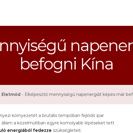
nnyiségű napener
befogni Kína
Életmód
•
Elképesztő mennyiségű napenergiát képes már bef
zi környezetét a brutális tempóban fejlődő ipar
z állam a közelmúltban egyre komolyabb lépéseket tett
ló energiából fedezze
szükségleteit.