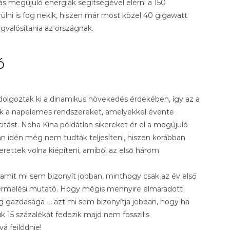
s megújuló energiák segítségével elérni a 150
ülni is fog nekik, hiszen már most közel 40 gigawatt
egvalósítania az országnak.
ó
t dolgoztak ki a dinamikus növekedés érdekében, így az a
ék a napelemes rendszereket, amelyekkel évente
tást. Noha Kína példátlan sikereket ér el a megújuló
an idén még nem tudták teljesíteni, hiszen korábban
rettek volna kiépíteni, amiből az első három
é, amit mi sem bizonyít jobban, minthogy csak az év első
termelési mutató. Hogy mégis mennyire elmaradott
ág gazdasága –, azt mi sem bizonyítja jobban, hogy ha
k 15 százalékát fedezik majd nem fosszilis
á fejlődnie!