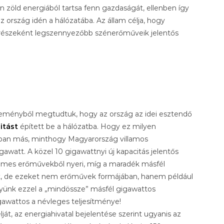
 zöld energiából tartsa fenn gazdaságát, ellenben így
ország idén a hálózatába. Az állam célja, hogy
k részeként legszennyezőbb szénerőműveik jelentős
közleményből megtudtuk, hogy az ország az idei esztendő
itást
épített be a hálózatba. Hogy ez milyen
obban más, minthogy Magyarország villamos
att. A közel 10 gigawattnyi új kapacitás jelentős
lemes erőművekből nyeri, míg a maradék másfél
k, de ezeket nem erőművek formájában, hanem például
együnk ezzel a „mindössze” másfél gigawattos
gawattos a névleges teljesítménye!
át, az energiahivatal bejelentése szerint ugyanis az