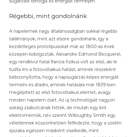
sugárzást befogja és energiát termeljen.
Régebbi, mint gondolnánk
A napelemek nagy általánosságban sokkal régebbi
találmányok, mint azt elsőre gondolnánk, így a
kezdetleges prototípusokat már az 1800-as évek
közepén kidolgozták. Alexandre Edmond Becquerel,
egy rendkívül fiatal francia fizikus volt az első, aki le
tudta írni a fotovoltaikus hatást, aminek részeként
bebizonyította, hogy a napsugárzás képes energiát
termelni és átadni, aminek hatására már 1839-ben
megépített az első fotovoltaikus elemet, avagy
minden napelem ősét. Az új technológiát nagyon
sokáig zsákutcának hitték, de miután egy brit
elektromérnök, név szerint Willoughby Smith egy
véletlennek köszönhetően felfedezte, hogy a szelén
éjszaka egészen másként viselkedik, mint