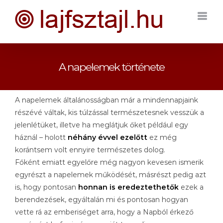
Kihagyás
A napelemek története
A napelemek általánosságban már a mindennapjaink
részévé váltak, kis túlzással természetesnek vesszük a
jelenlétüket, illetve ha meglátjuk őket például egy
háznál – holott
néhány évvel ezelőtt
ez még
korántsem volt ennyire természetes dolog.
Főként emiatt egyelőre még nagyon kevesen ismerik
egyrészt a napelemek működését, másrészt pedig azt
is, hogy pontosan
honnan is eredeztethetők
ezek a
berendezések, egyáltalán mi és pontosan hogyan
vette rá az emberiséget arra, hogy a Napból érkező