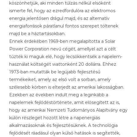
köszönhetjük, aki minden túlzás nélkül elsőként
ismerte fel, hogy az ezredfordulóra az elektromos
energia jelentősen drágul majd, és az alternatív
energiaforrások páratlanul fontos szerepet töltenek
majd be a háztartásokban.
Ennek érdekében 1969-ben megalapította a Solar
Power Corporation nevű cégét, amellyel azt a célt
tűzték ki maguk elé, hogy lecsökkentsék a napelem-
használat költségét wattonként 20 dollárra. Ehhez
1973-ban mutatták be legújabb fejlesztésű
termékeiket, amely az első volt a sorban, amely
szélesebb körben is elterjedt az amerikai lakosságban.
Ezekben az években indult meg a leginkább a
napelemek fejlődéstörténete, amit elősegített az is,
hogy az amerikai Nemzeti Tudományos Alapítvány egy
külön részleget hozott létre a napenergiás
alkalmazásoknak és fejlesztésüknek. A technológia
fejlődését ráadásul olyan külső hatások is segítették,