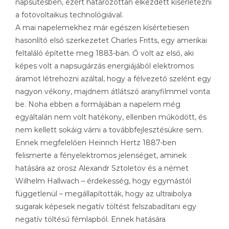
napsütésben, ezért határozottan elkezdett kísérletezni
a fotovoltaikus technológiával.
A mai napelemekhez már egészen kísértetiesen
hasonlító első szerkezetet Charles Fritts, egy amerikai
feltaláló építette meg 1883-ban. Ő volt az első, aki
képes volt a napsugárzás energiájából elektromos
áramot létrehozni azáltal, hogy a félvezető szelént egy
nagyon vékony, majdnem átlátszó aranyfilmmel vonta
be. Noha ebben a formájában a napelem még
egyáltalán nem volt hatékony, ellenben működött, és
nem kellett sokáig várni a továbbfejlesztésükre sem.
Ennek megfelelően Heinrich Hertz 1887-ben
felismerte a fényelektromos jelenséget, aminek
hatására az orosz Alexandr Sztoletov és a német
Wilhelm Hallwach – érdekesség, hogy egymástól
függetlenül – megállapították, hogy az ultraibolya
sugarak képesek negatív töltést felszabadítani egy
negatív töltésű fémlapból. Ennek hatására