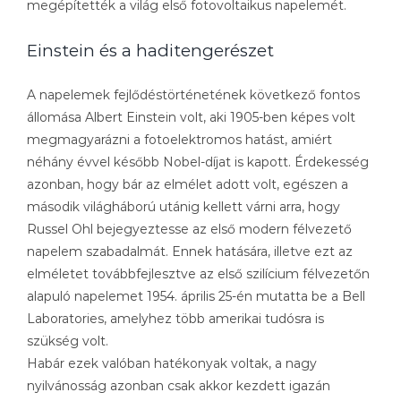
megépítették a világ első fotovoltaikus napelemét.
Einstein és a haditengerészet
A napelemek fejlődéstörténetének következő fontos
állomása Albert Einstein volt, aki 1905-ben képes volt
megmagyarázni a fotoelektromos hatást, amiért
néhány évvel később Nobel-díjat is kapott. Érdekesség
azonban, hogy bár az elmélet adott volt, egészen a
második világháború utánig kellett várni arra, hogy
Russel Ohl bejegyeztesse az első modern félvezető
napelem szabadalmát. Ennek hatására, illetve ezt az
elméletet továbbfejlesztve az első szilícium félvezetőn
alapuló napelemet 1954. április 25-én mutatta be a Bell
Laboratories, amelyhez több amerikai tudósra is
szükség volt.
Habár ezek valóban hatékonyak voltak, a nagy
nyilvánosság azonban csak akkor kezdett igazán