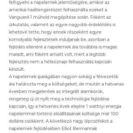
felfigyelni a napelemek jelentőségére, amikor az
amerikai haditengerészet felhasználta ezeket a
Vanguard-1 műhold megépítése során. Főként az
űrkutatás, valamint az egyre nagyobb érdeklődés is
lehetővé tette, hogy ennek részeként egyre
komolyabb fejlesztések induljanak be, azonban a
fejlődés ellenére a napelemek ára továbbra is magas
maradt, ami főként amiatt volt, mert a legtöbb
fejlesztés nem a hétköznapi felhasználás kapcsán
készült.
A napelemek iparágában nagyon sokáig a félvezetők
ára határozta meg a költségeket, de miután a hatvanas
években megjelentek az integrált áramkörök,
rengeteg új út nyílt meg a technológia fejlődése
kapcsán, így a hetvenes évek elejére 1 wattnyi energia
napelemmel történő előállításának költsége már 100
dollárra csökkent. A következő nagy lépcsőfokot a
napelemek fejlődésében Elliot Bermannak